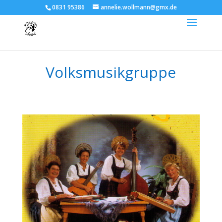
0831 95386
annelie.wollmann@gmx.de
Volksmusikgruppe